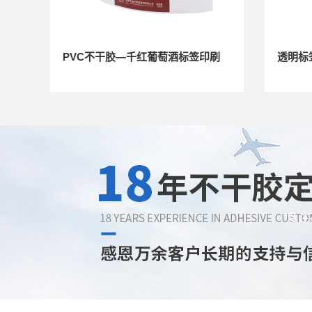
PVC不干胶—千红葡萄酒标签印刷
透明标
专注