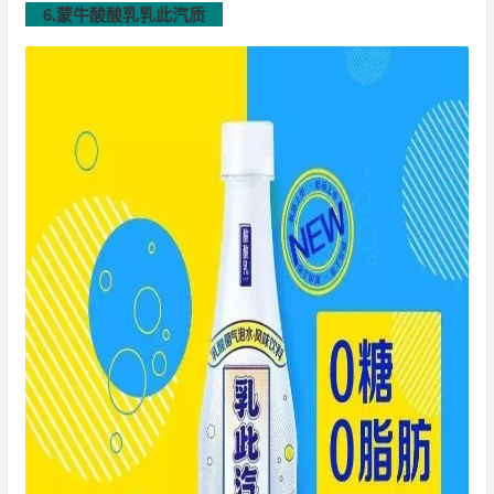
6.蒙牛酸酸乳乳此汽质