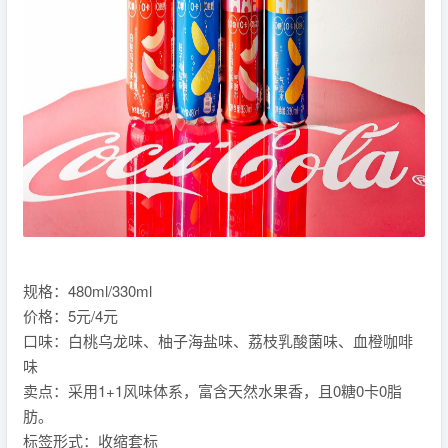
规格：480ml/330ml
价格：5元/4元
口味：白桃乌龙味、柚子海盐味、荔枝乳酸菌味、血橙咖啡
味
卖点：采用1+1风味体系，富含天然水果香，且0糖0卡0脂
肪。
标签形式：收缩套标