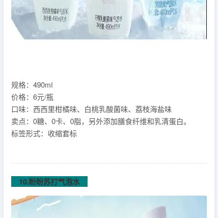
规格：490ml
价格：6元/瓶
口味：西西里柑橘味、白桃乳酸菌味、荔枝海盐味
卖点：0糖、0卡、0脂，另外添加膳食纤维和乳清蛋白。
标签形式：收缩套标
10.盼盼苏打气泡水