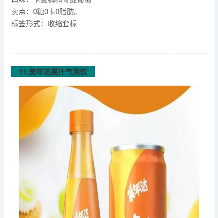
卖点：0糖0卡0脂肪。
标签形式：收缩套标
11.美年达果汁气泡饮