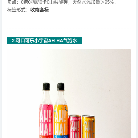
卖点：0糖0脂肪0卡0山梨酸钾，天然水添加量＞95%。
标签形式：
收缩套标
2.可口可乐小宇宙AH-HA气泡水