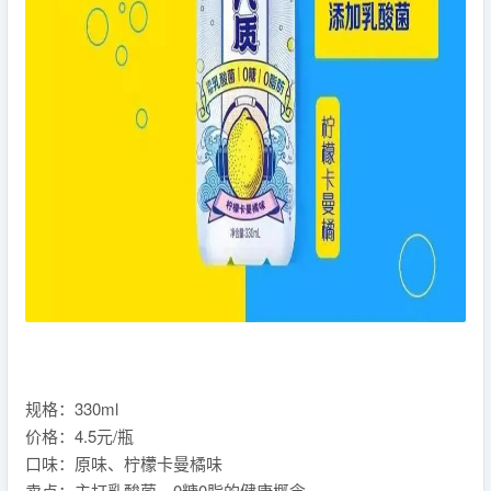
规格：330ml
价格：4.5元/瓶
口味：原味、柠檬卡曼橘味
卖点：主打乳酸菌、0糖0脂的健康概念。