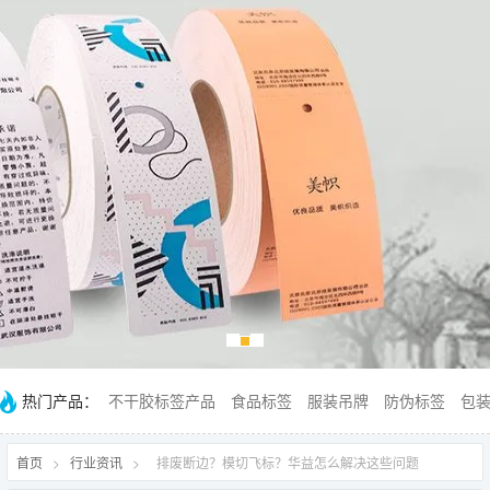
热门产品：
不干胶标签产品
食品标签
服装吊牌
防伪标签
包
首页
>
行业资讯
>
排废断边？模切飞标？华益怎么解决这些问题