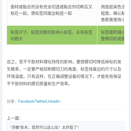
面材或黏合剂没有完全切透或黏合剂切断后又
用底纸染色法来
粘在一起，使标签同废边粘连一起
程度，确认黏合
卷距离使用小角
标签尺寸、标签列数的影响小标签、长条标签
标签面积越小、
问题大
整模切机或更换
总之，受不干胶材料理化特性的影响，要想模切时降低掉标的发
生概率，一定要严格控制模切刀的角度、标签排废边的尺寸以及
环境温度。只有这样，在正确调整设备的情况下，才能有效保证
不干胶材料的模切质量和生产效率。
分享：
Facebook
Twitter
LinkedIn
上一篇：
“浮雕”技术，竟然可以这么炫！太炸裂了！