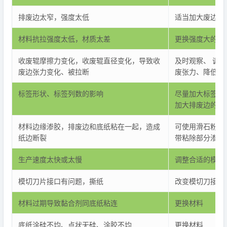
排废边太窄，强度太低
适当加大废边尺
材料抗拉强度太低，材质太差
更换强度大的材
收废辊摩擦力变化，收废辊直径变化，导致收
及时观察、 调
废边张力变化、被拉断
废张力、降低速
标签形状、标签列数的影响
尽量加大标签圆
加大排废边的强
材料边缘渗胶，排废边和底纸粘在一起，造成
可使用滑石粉、
纸边断裂
带粘除部分渗胶
生产速度太快或太慢
调整合适的模切
模切刀片接口有问题，撕纸
改变模切刀接口
材料过期导致黏合剂同底纸粘连
更换材料
底纸涂硅不均、点状无硅、涂胶不均
更换材料