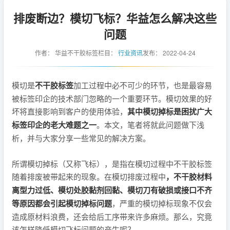
排废断边？模切飞标？华益怎么解决这些
问题
作者：
华益不干胶标签
栏目：
行业资讯
发布：
2022-04-24
模切是
不干胶标签
加工过程中必不可少的环节，也是最容易
被标签印企的技术部门忽略的一个重要环节。模切效果的好
坏将直接影响到客户的使用体验，
其中模切掉标是困扰广大
标签印企的老大难题之一
。本文，笔者将就此问题做下浅
析，并与大家分享一些常见的解决方案。
所谓模切掉标（又称飞标），是指在模切过程中不干胶标签
随着排废被带起来的现象。在模切排废过程中
，不干胶材料
离型力过低、模切处胶黏剂回黏、模切刀有破损或接口不齐
等原因都会引起模切掉标问题
，严重的模切掉标现象不仅会
造成原材料浪费，还会给后工序带来许多麻烦。那么，究竟
该怎样降低模切飞标问题的产生呢？