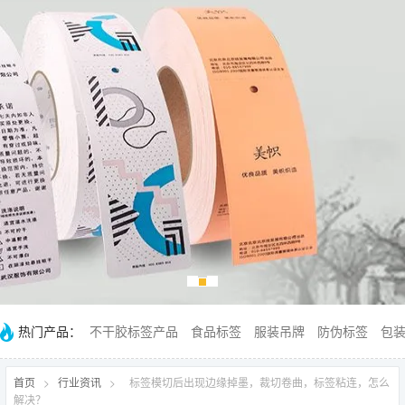
热门产品：
不干胶标签产品
食品标签
服装吊牌
防伪标签
包
首页
>
行业资讯
>
标签模切后出现边缘掉墨，裁切卷曲，标签粘连，怎么
解决？