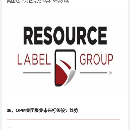
集团迄今为止完成的第25笔收购。
06，OPM集团聚集未来标签设计趋势
▁▁▁▁▁▁▁▁▁▁▁▁▁▁▁▁▁▁▁▁▁▁▁▁▁▁
▁