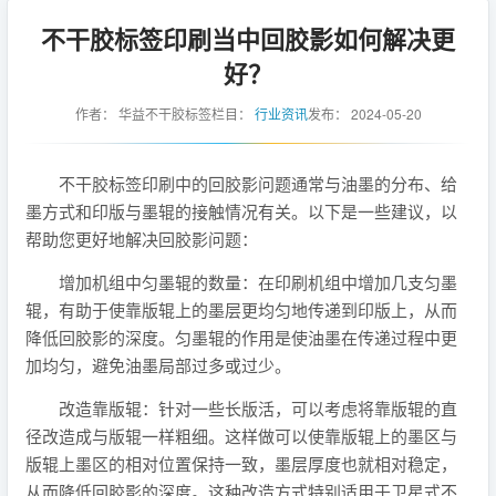
不干胶标签印刷当中回胶影如何解决更
好？
作者：
华益不干胶标签
栏目：
行业资讯
发布：
2024-05-20
不干胶标签印刷中的回胶影问题通常与油墨的分布、给
墨方式和印版与墨辊的接触情况有关。以下是一些建议，以
帮助您更好地解决回胶影问题：
增加机组中匀墨辊的数量：在印刷机组中增加几支匀墨
辊，有助于使靠版辊上的墨层更均匀地传递到印版上，从而
降低回胶影的深度。匀墨辊的作用是使油墨在传递过程中更
加均匀，避免油墨局部过多或过少。
改造靠版辊：针对一些长版活，可以考虑将靠版辊的直
径改造成与版辊一样粗细。这样做可以使靠版辊上的墨区与
版辊上墨区的相对位置保持一致，墨层厚度也就相对稳定，
从而降低回胶影的深度。这种改造方式特别适用于卫星式不