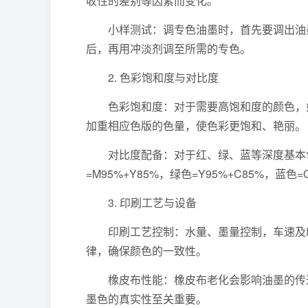
收性的差别等因素而变化。
小样测试：调专色油墨时，首先要调出油墨
后，再用冲淡剂调至所需的专色。
2. 色彩饱和度与对比度
色彩饱和度：对于需要高饱和度的颜色，如
加重相应色版的色量，使色彩更饱和、艳丽。
对比度配备：对于红、绿、蓝等深度基本色
=M95%+Y85%，绿色=Y95%+C85%，蓝色=
3. 印刷工艺与设备
印刷工艺控制：水量、墨量控制，车速及印
律，确保颜色的一致性。
橡皮布性能：橡皮布老化会影响油墨的传达
墨色的真实性至关重要。