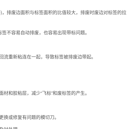
)，排废边面积与标签面积的比值较大，排废时废边对标签的拉
标签不容易自动排废，也容易出现带标问题。
流重新粘连在一起，导致标签被排废边带起。
材和胶粘层，减少“飞标”和废标签的产生。
更换或修复有问题的模切刀。