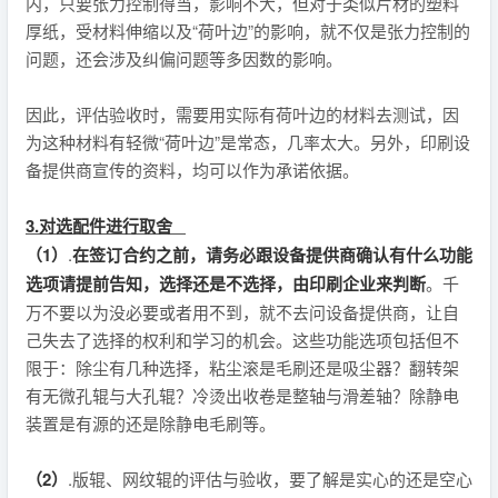
内，只要张力控制得当，影响不大，但对于类似片材的塑料
厚纸，受材料伸缩以及“荷叶边”的影响，就不仅是张力控制的
问题，还会涉及纠偏问题等多因数的影响。
因此，评估验收时，需要用实际有荷叶边的材料去测试，因
为这种材料有轻微“荷叶边”是常态，几率太大。另外，印刷设
备提供商宣传的资料，均可以作为承诺依据。
3.对选配件进行取舍
（1）
.
在签订合约之前，请务必跟设备提供商确认有什么功能
选项请提前告知，选择还是不选择，由印刷企业来判断
。千
万不要以为没必要或者用不到，就不去问设备提供商，让自
己失去了选择的权利和学习的机会。这些功能选项包括但不
限于：除尘有几种选择，粘尘滚是毛刷还是吸尘器？翻转架
有无微孔辊与大孔辊？冷烫出收卷是整轴与滑差轴？除静电
装置是有源的还是除静电毛刷等。
（2）
.版辊、网纹辊的评估与验收，要了解是实心的还是空心