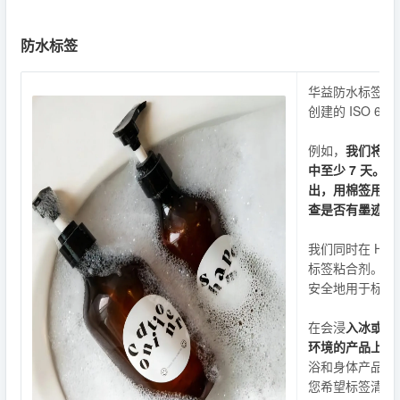
防水标签
华益防水标签按照
创建的 ISO 6
例如，
我们将带
中至少 7 天。
出，用棉签用力
查是否有墨迹和
我们同时在 HSE
标签粘合剂。因
安全地用于标准
在会浸
入冰或水
环境的产品上使
浴和身体产品、
您希望标签清晰