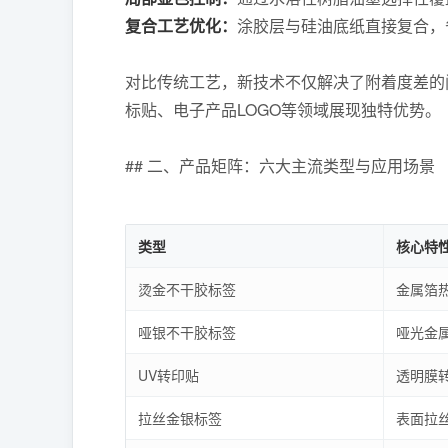
复合工艺优化：
涂胶层与硅油底纸直接复合，
对比传统工艺，新技术不仅解决了附着度差的问
标贴、电子产品LOGO等领域展现独特优势。
## 二、产品矩阵：六大主流类型与应用场景
类型
核心特
烫金不干胶标签
金属箔
哑银不干胶标签
哑光金
UV转印贴
透明膜
拉丝金银标签
表面拉