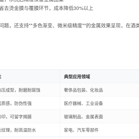
省去烫金膜与覆膜环节，成本降低30%以上
题，还支持**多色渐变、微米级精度**的金属效果呈现，在酒
性
典型应用领域
热压成型，耐磨耐腐蚀
奢侈品包装、化妆品
属质感，防伪性强
医疗器械、工业设备
转印，可留字揭膜
玻璃制品、金属表面
丝纹理，耐高温防水
家电、汽车零部件