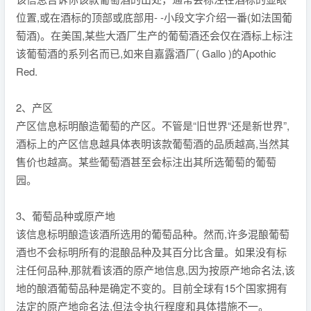
位置,或在酒标的顶部或底部用- -小段文字介绍一番(如法国葡
萄酒)。在美国,某些大酒厂生产的葡萄酒还会仅在酒标上标注
该葡萄酒的系列名而已,如来自嘉露酒厂( Gallo )的Apothic
Red.
2、产区
产区信息标明酿造葡萄的产区。不管是“旧世界“还是新世界”,
酒标上的产区信息越具体表明该款葡萄酒的品质越高,当然其
售价也越高。某些葡萄酒甚至会标注出其所选葡萄的葡萄
园。
3、葡萄品种或原产地
该信息标明酿造该酒所选用的葡萄品种。然而,许多混酿葡萄
酒也不会标明所有的混酿品种及其百分比含量。如果没有标
注任何品种,那就看该酒的原产地信息,因为按原产地命名法,该
地的酿酒葡萄品种是确定不变的。目前全球有15个国家拥有
法定的原产地命名法,但法令执行程度和具体措施不一。