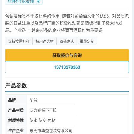
红酒不干胶定制厂家
葡萄酒标签不干胶材料的作用: 随着对葡萄酒文化的认识、对品质包
装的日益注重以及品牌厂商的积极推动葡萄酒标得到了极大地发
展。产业链上 越来越多的企业将葡萄酒标作为重要课
支持按需打样
按用途选材
图稿确认
批量定制
获取报价与咨询
13713278363
产品参数
品牌
华益
产品材质
艾力铜板不干胶
材质特性
防水 防刮 强粘
生产企业
东莞市华益包装有限公司