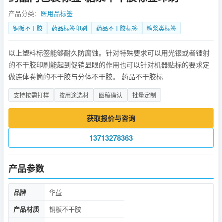
产品分类：
医用品标签
铜板不干胶
药品标签印刷
药品不干胶标签
糖浆类标签
以上塑料标签能够耐久防腐蚀。针对特殊要求可以用光银或者镭射
的不干胶印刷能起到促销显眼的作用也可以针对机器贴标的要求定
做连体卷筒的不干胶与分体不干胶。 药品不干胶标
支持按需打样
按用途选材
图稿确认
批量定制
获取报价与咨询
13713278363
产品参数
品牌
华益
产品材质
铜板不干胶