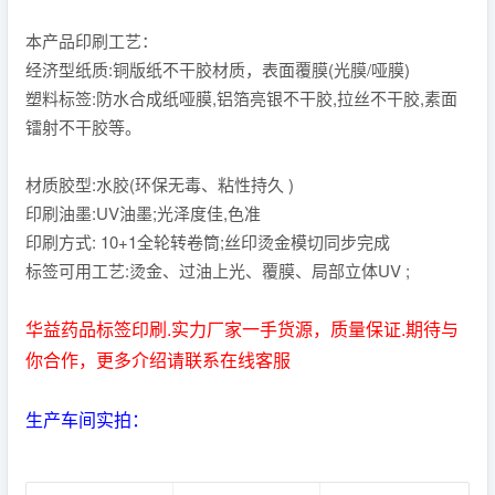
本产品印刷工艺：
经济型纸质:铜版纸不干胶材质，表面覆膜(光膜/哑膜)
塑料标签:防水合成纸哑膜,铝箔亮银不干胶,拉丝不干胶,素面
镭射不干胶等。
材质胶型:水胶(环保无毒、粘性持久 )
印刷油墨:UV油墨;光泽度佳,色准
印刷方式: 10+1全轮转卷筒;丝印烫金模切同步完成
标签可用工艺:烫金、过油上光、覆膜、局部立体UV ;
华益药品标签印刷.实力厂家一手货源，质量保证.期待与
你合作，更多介绍请联系在线客服
生产车间实拍：