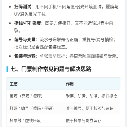
扫码测试
：用不同手机/不同角度/弱光环境测试；覆膜与
UV避免反光干扰。
撕线/打孔强度
：既要方便撕开，又不能运输过程中自
裂。
编号与变量
：流水号递增是否正确；重复号/漏号抽检；
批次标识是否匹配包装标签。
包装与运输
：单张票防压折；卷筒票防端面磕碰与受潮。
七、门票制作常见问题与解决思路
工艺
作用
覆膜（亮膜 / 哑膜）
耐磨、防污、防潮，提升挺度
打码 / 编号（喷码 / 平码）
唯一编号，便于核验与追踪
撕票线 / 虚线压痕
便于撕票与副券留存