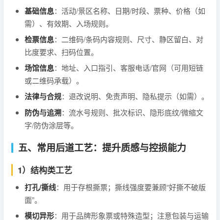
基础信息
：活动/景区名称、日期/时段、票种、价格（如
需）、有效期、入场规则。
检票信息
：二维码/条码内容规则、尺寸、静区留白、对
比度要求、扫码位置。
场馆信息
：地址、入口指引、客服电话/官网（可用短链
或二维码承载）。
法律与合规
：退改说明、免责声明、隐私提示（如需）。
防伪与追溯
：流水号规则、批次标识、隐形底纹/微缩文
字/防伪涂层等。
五、常用后道工艺：提升质感与控损能力
1）结构类工艺
打孔/撕线
：用于存根撕票；撕线强度要兼顾“好撕不破版
面”。
模切异形
：用于品牌形象票或特殊造型；注意包装与运输