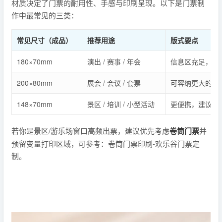
材质决定了门票的耐用性、手感与印刷呈现。以下是门票制
作中最常见的三类：
常见尺寸（成品）
推荐用途
版式要点
180×70mm
演出 / 赛事 / 年会
信息区充足，适
200×80mm
展会 / 会议 / 套票
可容纳更大的二
148×70mm
景区 / 培训 / 小型活动
更便携，建议关
若你是景区/游乐场窗口高频出票，建议优先考虑
卷筒门票
并
预留变量打印区域，可参考：卷筒门票印刷-欢乐谷门票定
制。