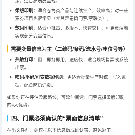
定，适合高质感呈现。
柔版印刷
：适合卷筒类产品与连续生产，效率高；对一些
票券项目也很常见（尤其是卷筒门票/票联类）。
数码印刷
：适合小批量、多版本、快速交付；可更灵活地
实现部分变量信息。
需要变量信息为主（二维码/条码/流水号/座位号等）
热敏打印
：窗口即打即用，速度快；适合现场售票或系统
出票。
喷码/平码/可变数据印刷
：更适合批量生产时统一写入数
据，配合防伪追溯。
如果你正在评估柔版路线，可延伸阅读：门票选择柔版印刷
的4大优势。
四、门票必须确认的“票面信息清单”
在出文件前，建议把以下信息做成确认表，避免返工：