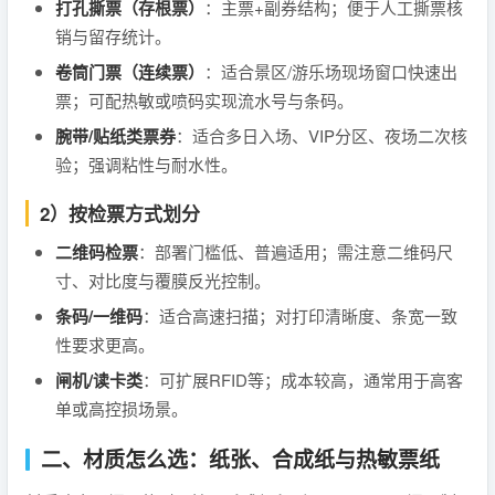
打孔撕票（存根票）
：主票+副券结构；便于人工撕票核
销与留存统计。
卷筒门票（连续票）
：适合景区/游乐场现场窗口快速出
票；可配热敏或喷码实现流水号与条码。
腕带/贴纸类票券
：适合多日入场、VIP分区、夜场二次核
验；强调粘性与耐水性。
2）按检票方式划分
二维码检票
：部署门槛低、普遍适用；需注意二维码尺
寸、对比度与覆膜反光控制。
条码/一维码
：适合高速扫描；对打印清晰度、条宽一致
性要求更高。
闸机/读卡类
：可扩展RFID等；成本较高，通常用于高客
单或高控损场景。
二、材质怎么选：纸张、合成纸与热敏票纸