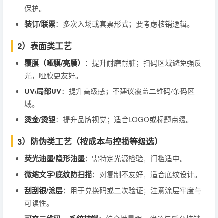
保护。
装订/联票
：多次入场或套票形式；要考虑核销逻辑。
2）表面类工艺
覆膜（哑膜/亮膜）
：提升耐磨耐脏；扫码区域避免强反
光，哑膜更友好。
UV/局部UV
：提升高级感；不建议覆盖二维码/条码区
域。
烫金/烫银
：提升品牌视觉；适合LOGO或标题点缀。
3）防伪类工艺（按成本与控损等级选）
荧光油墨/隐形油墨
：需特定光源检验，门槛适中。
微缩文字/底纹防扫描
：对复制不友好，适合底纹设计。
刮刮银/涂层
：用于兑换码或二次验证；注意涂层牢度与
可读性。