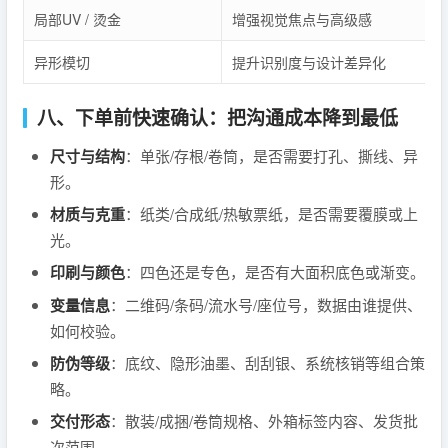
局部UV / 烫金
增强视觉焦点与高级感
异形模切
提升识别度与设计差异化
八、下单前快速确认：把沟通成本降到最低
尺寸与结构
：单张/存根/卷筒，是否需要打孔、撕线、异
形。
材质与克重
：纸类/合成纸/热敏票纸，是否需要覆膜或上
光。
印刷与颜色
：四色还是专色，是否有大面积底色或渐变。
变量信息
：二维码/条码/流水号/座位号，数据由谁提供、
如何校验。
防伪等级
：底纹、隐形油墨、刮刮银、系统核销等组合策
略。
交付形态
：散装/成捆/卷筒规格、外箱标签内容、发货批
次范围。