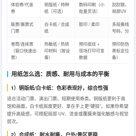
体验券/代金
铜版纸 / 特种
数码印刷（小
刮刮银、烫
券
纸（可选）
批量灵活）
局部UV
联票/撕票式
白卡纸 / 合成
胶印 / 柔印
多段撕线、
门票
纸
号码、分段
卷筒/连续票
热敏纸 / 热转
预印底纹 +
预印防伪底
（窗口快速出
印材料（按设
现场打印可变
黑标定位（
票）
备）
数据
备）
用纸怎么选：质感、耐用与成本的平衡
1）铜版纸/白卡纸：色彩表现好，综合性强
适合活动门票、演出门票、短期使用券类。铜版纸更利于高
饱和画面，白卡纸挺度更好、拿在手上更“硬挺”。如果你希望
提升高级感，可搭配局部 UV、烫金或覆膜来强化触感与视觉
层次。
2）合成纸：耐水耐撕，户外/景区更稳