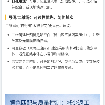
打孔用途
：可用于防重复入场（票根留存）、与票夹/挂
绳配合、或现场快速识别。
号码/二维码：可读性优先，防伪其次
二维码的“扫得出”比“做得花”更重要。建议：
二维码建议预留足够空白（留白区不被图案压住），并避
免高反光覆膜影响扫码。
可变数据（票号/二维码）建议采用清晰对比度与稳定字
体，避免细线字体在小号印刷时糊掉。
若需要更高防伪，可叠加刮刮银、荧光油墨或可变数据校
验逻辑，而不是单纯把二维码做得复杂。