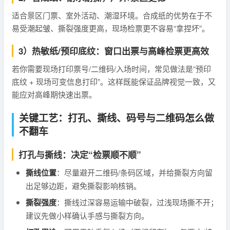
适合景区门票、室外活动、潮湿环境。合成纸的优势在于不
易受潮起皱、撕裂强度更高，现场检票更不容易“拿捏坏”。
3）热敏纸/预印底纹：窗口出票与高峰检票更高效
若你需要现场打印票号/二维码/入场时间，常见做法是“预印
底纹 + 现场可变信息打印”。这样既能保证品牌视觉一致，又
能应对高峰期快速出票。
关键工艺：打孔、撕线、码号与二维码怎么做
不翻车
打孔与撕线：决定“检票顺不顺”
撕线位置
：尽量避开二维码/条码区域，并给撕裂方向留
出足够边距，避免撕裂影响核销。
撕裂强度
：撕线过深容易运输中破裂，过浅现场撕不开；
建议先做小样确认手感与撕裂方向。