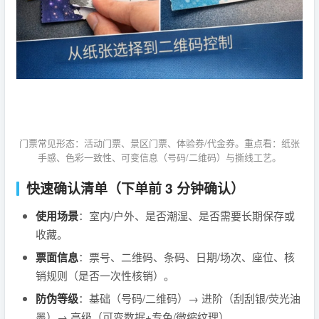
门票常见形态：活动门票、景区门票、体验券/代金券。重点看：纸张
手感、色彩一致性、可变信息（号码/二维码）与撕线工艺。
快速确认清单（下单前 3 分钟确认）
使用场景
：室内/户外、是否潮湿、是否需要长期保存或
收藏。
票面信息
：票号、二维码、条码、日期/场次、座位、核
销规则（是否一次性核销）。
防伪等级
：基础（号码/二维码）→ 进阶（刮刮银/荧光油
墨）→ 高级（可变数据+专色/微缩纹理）。