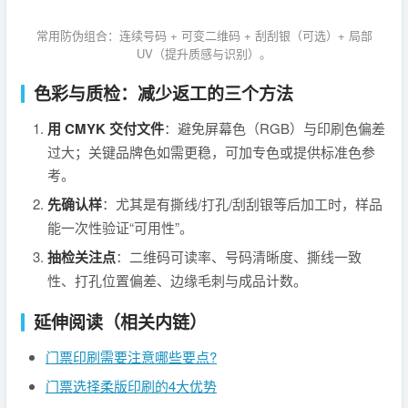
常用防伪组合：连续号码 + 可变二维码 + 刮刮银（可选）+ 局部
UV（提升质感与识别）。
色彩与质检：减少返工的三个方法
用 CMYK 交付文件
：避免屏幕色（RGB）与印刷色偏差
过大；关键品牌色如需更稳，可加专色或提供标准色参
考。
先确认样
：尤其是有撕线/打孔/刮刮银等后加工时，样品
能一次性验证“可用性”。
抽检关注点
：二维码可读率、号码清晰度、撕线一致
性、打孔位置偏差、边缘毛刺与成品计数。
延伸阅读（相关内链）
门票印刷需要注意哪些要点?
门票选择柔版印刷的4大优势