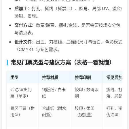
后加工
：打孔、撕线（撕票口）、圆角、局部 UV、烫金/
烫银、覆膜。
交付方式
：散票/联票、捆扎/盒装，是否需要按场次分包
与清点表。
设计文件
：出血、刀模线、二维码尺寸与留白、色彩模式
（CMYK）与专色需求。
常见门票类型与建议方案（表格一看就懂）
类型
推荐材质
推荐印刷
常见后加工
活动/演出门
铜版纸 / 白卡
胶印 / 数码印
撕线、打孔
票（单张）
纸
刷
角、局部UV
景区门票（耐
合成纸（耐水
胶印 / 柔印
打孔、撕线
用型）
耐撕）
（视批量）
伪油墨