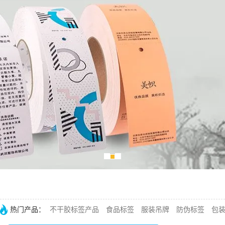
热门产品：
不干胶标签产品
食品标签
服装吊牌
防伪标签
包