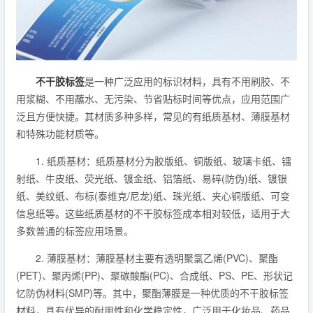
不干胶标签
是一种广泛应用的标识材料，具有不用刷胶、不
用浆糊、不用蘸水、无污染、节省贴标时间等优点，应用范围广
泛且方便快捷。其材质多种多样，常见的有纸质基材、薄膜基材
和特殊功能材质等。
1. 纸质基材：纸质基材分为胶版纸、铜版纸、玻璃卡纸、镭
射纸、牛皮纸、荧光纸、镀金纸、铝箔纸、易碎(防伪)纸、镀银
纸、美纹纸、布标(泰维克/尼龙)纸、珠光纸、夹心铜版纸、可变
信息纸等。这些纸质基材的不干胶标签成本相对较低，适用于大
多数普通的标签应用场景。
2. 薄膜基材：薄膜基材主要有透明聚氯乙烯(PVC)、聚酯
(PET)、聚丙烯(PP)、聚碳酸酯(PC)、合成纸、PS、PE、形状记
忆防伪材料(SMP)等。其中，聚酯薄膜是一种优质的不干胶标签
材料，具有优异的耐用性和化学稳定性，广泛用于化妆品、药品