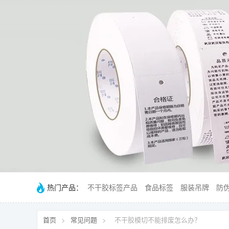
热门产品：
不干胶标签产品
食品标签
服装吊牌
防
首页
>
常见问题
>
不干胶模切不能排废怎么办？