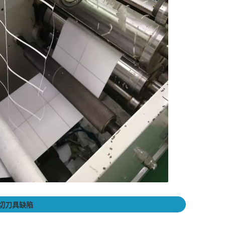
切刀具缺陷