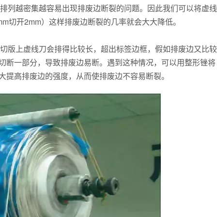
切口排列越密集越容易出现排废边断裂的问题。因此我们可以将虚线
mm切开2mm）这样排废边断裂的几率就会大大降低。
多模切版上虚线刀会排得比较长，超出标签边框，假如排废边又比较
切断一部分，导致排废边易断。遇到这种情况，可以用整形锉将
大提高排废边的强度，从而使排废边不容易断裂。