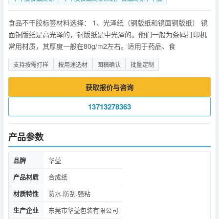
食品不干胶标签材料选择： 1、光泽纸（铜版纸和镜面铜版纸） 镜
面铜版纸是高光泽的，铜版纸是中光泽的。他们一般为条码打印机
常用材质，其厚度一般在80g/m2左右。适用于药品、食
支持按需打样
按用途选材
图稿确认
批量定制
获取报价与咨询
13713278363
产品参数
品牌
华益
产品材质
合成纸
材质特性
防水.防刮.强粘
生产企业
东莞市华益包装有限公司