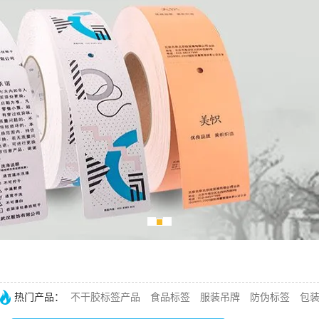
热门产品：
不干胶标签产品
食品标签
服装吊牌
防伪标签
包