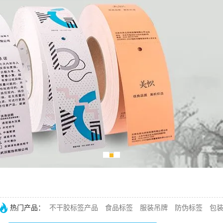
热门产品：
不干胶标签产品
食品标签
服装吊牌
防伪标签
包