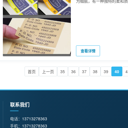
为细腻，有一种独特的柔和质
查看详情
首页
上一页
35
36
37
38
39
40
4
联系我们
电话：
13713278363
手机：
13713278363