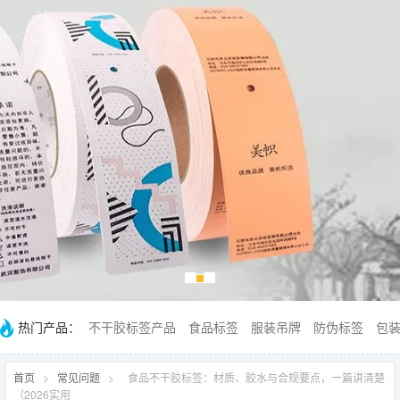
热门产品：
不干胶标签产品
食品标签
服装吊牌
防伪标签
包
首页
>
常见问题
>
食品不干胶标签：材质、胶水与合规要点，一篇讲清楚
（2026实用