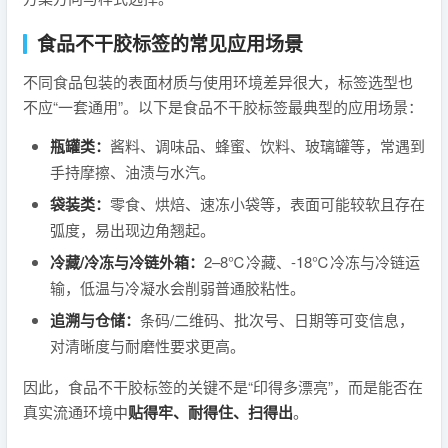
食品不干胶标签的常见应用场景
不同食品包装的表面材质与使用环境差异很大，标签选型也
不应“一套通用”。以下是食品不干胶标签最典型的应用场景：
瓶罐类：
酱料、调味品、蜂蜜、饮料、玻璃罐等，常遇到
手持摩擦、油渍与水汽。
袋装类：
零食、烘焙、速冻小袋等，表面可能较软且存在
弧度，易出现边角翘起。
冷藏/冷冻与冷链外箱：
2–8℃冷藏、-18℃冷冻与冷链运
输，低温与冷凝水会削弱普通胶粘性。
追溯与仓储：
条码/二维码、批次号、日期等可变信息，
对清晰度与耐磨性要求更高。
因此，食品不干胶标签的关键不是“印得多漂亮”，而是能否在
真实流通环境中
贴得牢、耐得住、扫得出
。