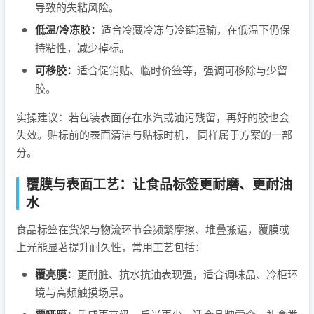
导致的失粘风险。
低温/冷冻胶：
适合冷藏冷冻与冷链运输，在低温下仍保
持粘性，减少掉标。
可移胶：
适合促销贴、临时价签等，强调可移除与少留
胶。
实操建议：若包装表面存在水汽或油污残留，再好的胶也会
失效。贴标前的表面清洁与贴标时机， 同样属于方案的一部
分。
覆膜与表面工艺：让食品标签更耐磨、更耐油
水
食品标签在货架与物流环节会频繁摩擦、堆叠搬运，覆膜或
上光能显著提升耐久性，常用工艺包括：
覆亮膜：
更耐脏、抗水抗油表现强，适合调味品、冷柜环
境与高频触摸场景。